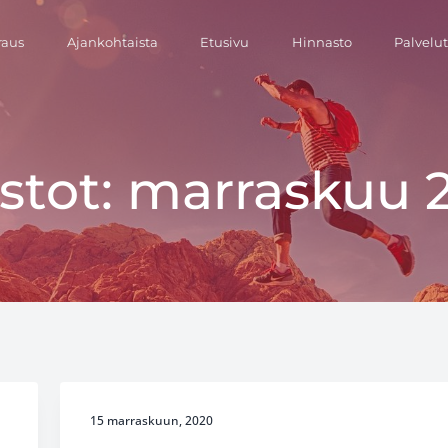
raus
Ajankohtaista
Etusivu
Hinnasto
Palvelu
istot: marraskuu 
15 marraskuun, 2020