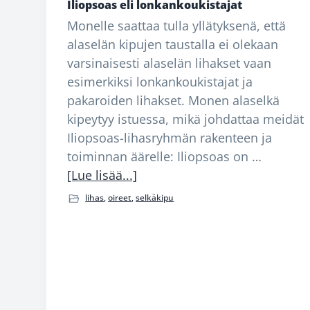
Iliopsoas eli lonkankoukistajat
s
ö
s
t
Monelle saattaa tulla yllätyksenä, että
e
ö
e
e
alaselän kipujen taustalla ei olekaan
e
n
e
e
varsinaisesti alaselän lihakset vaan
n
n
s
esimerkiksi lonkankoukistajat ja
v
s
e
pakaroiden lihakset. Monen alaselkä
a
i
e
kipeytyy istuessa, mikä johdattaa meidät
l
v
n
Iliopsoas-lihasryhmän rakenteen ja
i
u
toiminnan äärelle: Iliopsoas on …
tietoaIliopsoas
[Lue lisää...]
k
p
eli
k
a
lihas
,
oireet
,
selkäkipu
lonkankoukistajat
o
l
o
k
n
k
i
i