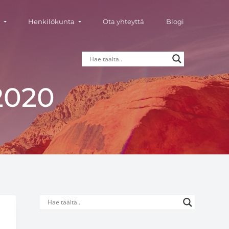
t
Henkilökunta
Ota yhteyttä
Blogi
2020
Ensisijainen
sivupalkki