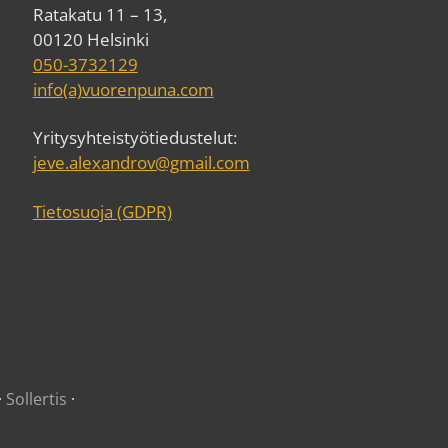
Ratakatu 11 – 13,
00120 Helsinki
050-3732129
info(a)vuorenpuna.com
Yritysyhteistyötiedustelut:
jeve.alexandrov@gmail.com
Tietosuoja (GDPR)
·
Sollertis
·