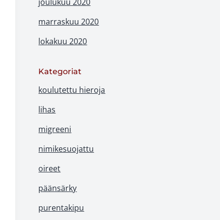
joulukuu 2020
marraskuu 2020
lokakuu 2020
Kategoriat
koulutettu hieroja
lihas
migreeni
nimikesuojattu
oireet
päänsärky
purentakipu