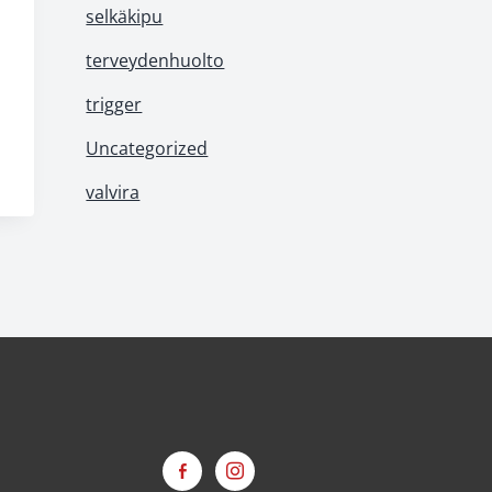
selkäkipu
terveydenhuolto
trigger
Uncategorized
valvira
facebook-
instagram
alt