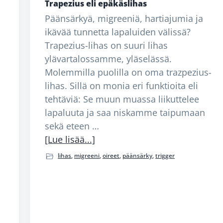
Trapezius eli epäkäslihas
Päänsärkyä, migreeniä, hartiajumia ja
ikävää tunnetta lapaluiden välissä?
Trapezius-lihas on suuri lihas
ylävartalossamme, yläselässä.
Molemmilla puolilla on oma trazpezius-
lihas. Sillä on monia eri funktioita eli
tehtäviä: Se muun muassa liikuttelee
lapaluuta ja saa niskamme taipumaan
sekä eteen …
tietoaTrapezius
[Lue lisää...]
eli
lihas
,
migreeni
,
oireet
,
päänsärky
,
trigger
epäkäslihas