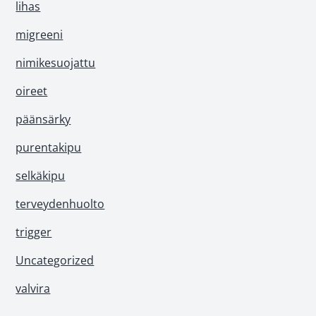
lihas
migreeni
nimikesuojattu
oireet
päänsärky
purentakipu
selkäkipu
terveydenhuolto
trigger
Uncategorized
valvira