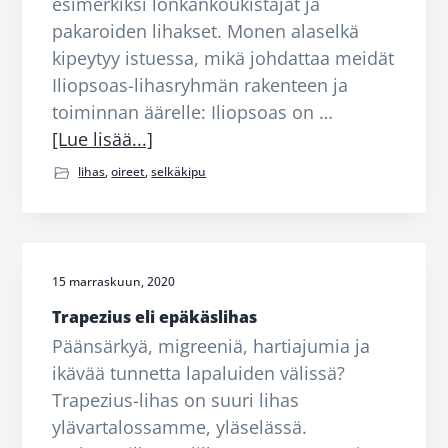
esimerkiksi lonkankoukistajat ja
pakaroiden lihakset. Monen alaselkä
kipeytyy istuessa, mikä johdattaa meidät
Iliopsoas-lihasryhmän rakenteen ja
toiminnan äärelle: Iliopsoas on …
tietoaIliopsoas
[Lue lisää...]
eli
lihas
,
oireet
,
selkäkipu
lonkankoukistajat
15 marraskuun, 2020
Trapezius eli epäkäslihas
Päänsärkyä, migreeniä, hartiajumia ja
ikävää tunnetta lapaluiden välissä?
Trapezius-lihas on suuri lihas
ylävartalossamme, yläselässä.