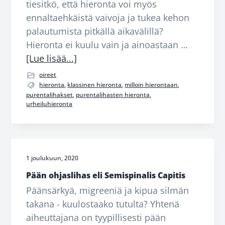
tiesitkö, että hieronta voi myös
e
n
e
e
ennaltaehkäistä vaivoja ja tukea kehon
n
n
s
palautumista pitkällä aikavälillä?
v
s
e
Hieronta ei kuulu vain ja ainoastaan …
a
i
e
tietoaMilloin
[Lue lisää...]
l
v
n
hierontaan?
oireet
i
u
hieronta
,
klassinen hieronta
,
milloin hierontaan
,
k
p
purentalihakset
,
purentalihasten hieronta
,
urheiluhieronta
k
a
o
l
o
k
n
k
1 joulukuun, 2020
i
i
Pään ohjaslihas eli Semispinalis Capitis
n
Päänsärkyä, migreeniä ja kipua silmän
takana - kuulostaako tutulta? Yhtenä
aiheuttajana on tyypillisesti pään