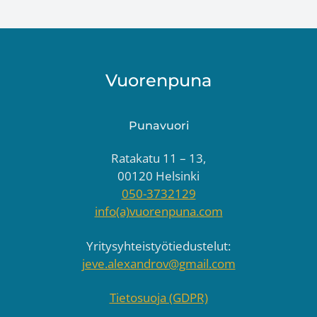
Footer
Vuorenpuna
Punavuori
Ratakatu 11 – 13,
00120 Helsinki
050-3732129
info(a)vuorenpuna.com
Yritysyhteistyötiedustelut:
jeve.alexandrov@gmail.com
Tietosuoja (GDPR)