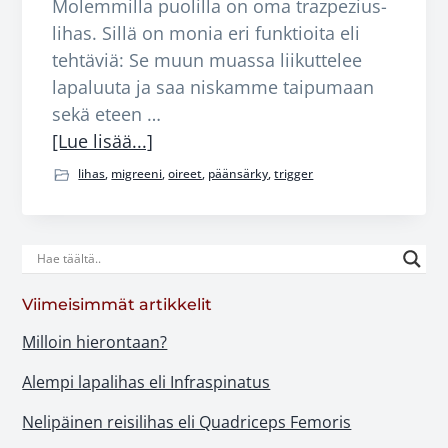
Molemmilla puolilla on oma trazpezius-
lihas. Sillä on monia eri funktioita eli
tehtäviä: Se muun muassa liikuttelee
lapaluuta ja saa niskamme taipumaan
sekä eteen …
tietoaTrapezius
[Lue lisää...]
eli
lihas
,
migreeni
,
oireet
,
päänsärky
,
trigger
epäkäslihas
Ensisijainen
sivupalkki
Viimeisimmät artikkelit
Milloin hierontaan?
Alempi lapalihas eli Infraspinatus
Nelipäinen reisilihas eli Quadriceps Femoris