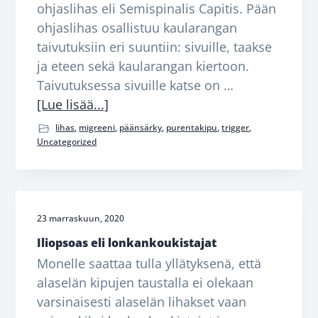
ohjaslihas eli Semispinalis Capitis. Pään
ohjaslihas osallistuu kaularangan
taivutuksiin eri suuntiin: sivuille, taakse
ja eteen sekä kaularangan kiertoon.
Taivutuksessa sivuille katse on …
tietoaPään
[Lue lisää...]
ohjaslihas
lihas
,
migreeni
,
päänsärky
,
purentakipu
,
trigger
,
eli
Uncategorized
Semispinalis
Capitis
23 marraskuun, 2020
Iliopsoas eli lonkankoukistajat
Monelle saattaa tulla yllätyksenä, että
alaselän kipujen taustalla ei olekaan
varsinaisesti alaselän lihakset vaan